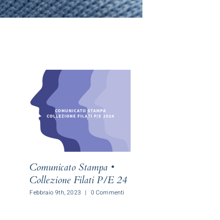
Comunicato Stampa •
Comunicato St
Collezione Filati P/E 24
COLLEZIONI
23
Febbraio 9th, 2023
|
0 Commenti
Giugno 28th, 2021
|