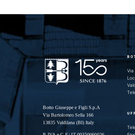
BO
Via
Loc
Vald
Tel
Botto Giuseppe
e Figli S.p.A
UF
Via Bartolomeo Sella 166
13835 Valdilana (BI) Italy
Tel
Fax
P. IVA e C.F.: IT 00350060026