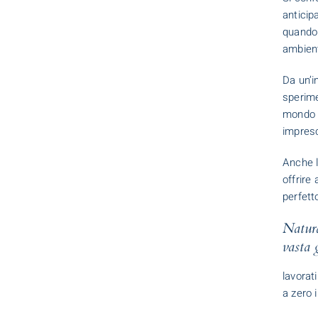
anticip
quando 
ambient
Da un’i
sperimen
mondo c
impresc
Anche l
offrire 
perfetto
Natura
vasta 
lavorat
a zero 