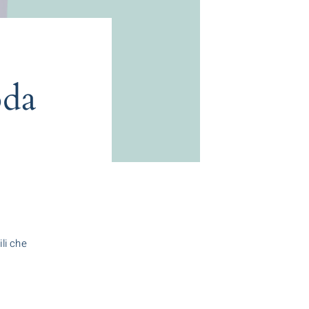
oda
ili che