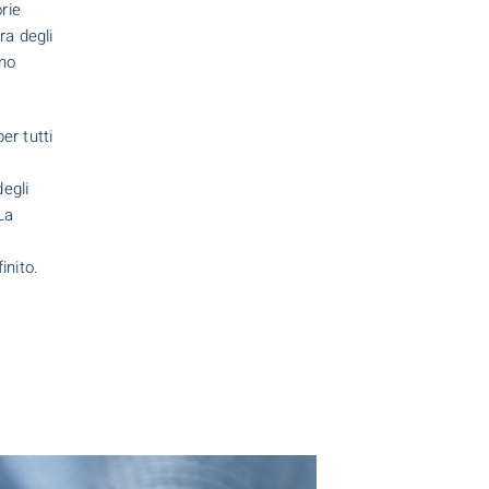
orie
ra degli
ano
er tutti
degli
La
inito.