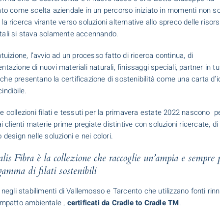
ato come scelta aziendale in un percorso iniziato in momenti non so
la ricerca virante verso soluzioni alternative allo spreco delle risor
ali si stava solamente accennando.
ntuizione, l’avvio ad un processo fatto di ricerca continua, di
tazione di nuovi materiali naturali, finissaggi speciali, partner in tut
he presentano la certificazione di sostenibilità come una carta d’i
indibile.
e collezioni filati e tessuti per la primavera estate 2022 nascono
p
ai clienti materie prime pregiate distintive con soluzioni ricercate, di
 design nelle soluzioni e nei colori.
lis Fibra è la collezione che raccoglie un’ampia e sempre 
gamma di filati sostenibili
i negli stabilimenti di Vallemosso e Tarcento che utilizzano fonti rinn
impatto ambientale ,
certificati da Cradle to Cradle TM
.