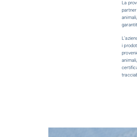
La prov
partner
animali
garantit
L’azien
i prodot
proveni
animali
certifi
tracciab