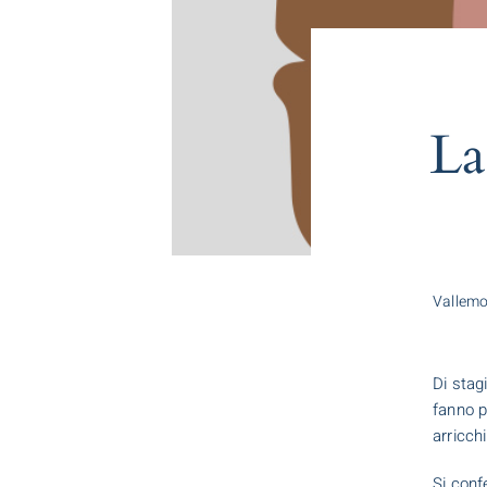
La
Vallemo
Di stag
fanno p
arricch
Si conf