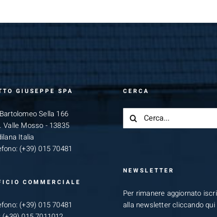
TTO GIUSEPPE SPA
CERCA
Cerca
 Bartolomeo Sella 166
per:
. Valle Mosso - 13835
ilana Italia
efono:
(+39) 015 70481
NEWSLETTER
FICIO COMMERCIALE
Per rimanere aggiornato iscriv
efono:
(+39) 015 70481
alla newsletter cliccando qui
:
(+39) 015 7011012