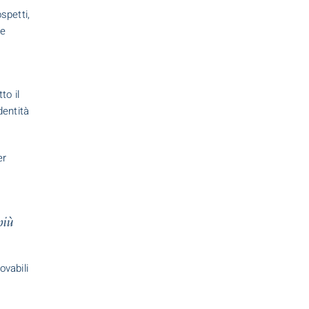
spetti,
se
to il
dentità
er
più
ovabili