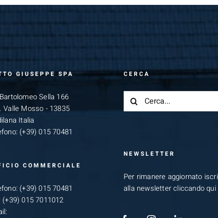
TTO GIUSEPPE SPA
CERCA
Cerca
 Bartolomeo Sella 166
per:
. Valle Mosso - 13835
ilana Italia
efono:
(+39) 015 70481
NEWSLETTER
FICIO COMMERCIALE
Per rimanere aggiornato iscriv
efono:
(+39) 015 70481
alla newsletter cliccando qui
:
(+39) 015 7011012
il: