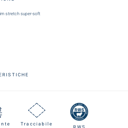
im stretch super-soft
ERISTICHE
ante
Tracciabile
RWS