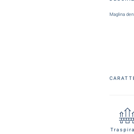
Maglina den
CARATT
Traspir