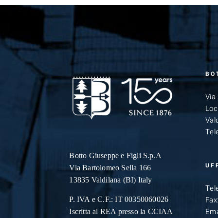
BO
Via
Loc
Vald
Tel
Botto Giuseppe
e Figli S.p.A
UF
Via Bartolomeo Sella 166
13835 Valdilana (BI) Italy
Tel
Fax
P. IVA e C.F.: IT 00350060026
Ema
Iscritta al REA presso la CCIAA