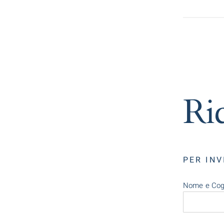
Ric
PER INV
Nome e Cogn