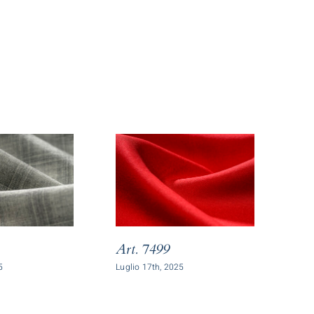
Art. 7499
Ar
5
Luglio 17th, 2025
Lugl