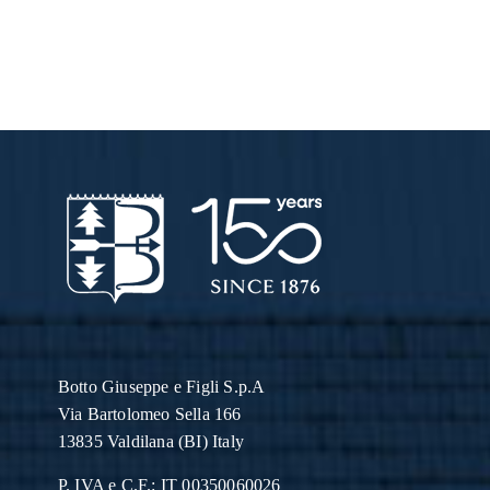
Botto Giuseppe
e Figli S.p.A
Via Bartolomeo Sella 166
13835 Valdilana (BI) Italy
P. IVA e C.F.: IT 00350060026