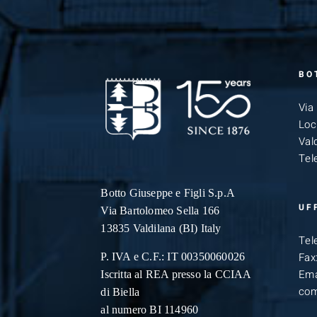
BO
Via
Loc
Vald
Tel
Botto Giuseppe
e Figli S.p.A
UF
Via Bartolomeo Sella 166
13835 Valdilana (BI) Italy
Tel
Fax
P. IVA e C.F.: IT 00350060026
Ema
Iscritta al REA presso la CCIAA
com
di Biella
al numero BI 114960