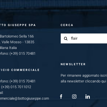
TTO GIUSEPPE SPA
CERCA
Cerca
 Bartolomeo Sella 166
per:
. Valle Mosso - 13835
ilana Italia
efono:
(+39) 015 70481
NEWSLETTER
FICIO COMMERCIALE
Per rimanere aggiornato iscriv
efono:
(+39) 015 70481
alla newsletter cliccando qui
:
(+39) 015 7011012
il:
merciale@bottogiuseppe.com