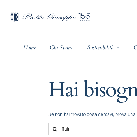
Salta
al
contenuto
Home
Chi Siamo
Sostenibilità
C
Hai bisogn
Se non hai trovato cosa cercavi, prova una 