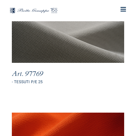
Salta
al
contenuto
Art. 97769
- TESSUTI P/E 25