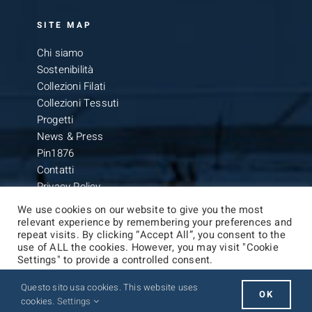
SITE MAP
Chi siamo
Sostenibilità
Collezioni Filati
Collezioni Tessuti
Progetti
News & Press
Pin1876
Contatti
Privacy Policy
We use cookies on our website to give you the most
relevant experience by remembering your preferences and
repeat visits. By clicking “Accept All”, you consent to the
use of ALL the cookies. However, you may visit "Cookie
Settings" to provide a controlled consent.
© Copyright 2021 -
2026 | Botto Giuseppe SpA | All Rights
Questo sito usa cookies. This website uses
Cookie Settings
Accept All
Reserved | Powered by
Freshmilk
OK
cookies.
Settings