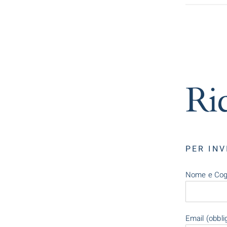
Ric
PER INV
Nome e Cogn
Email (obbli