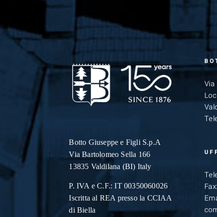
BO
Via
Loc
Vald
Tel
Botto Giuseppe
e Figli S.p.A
UF
Via Bartolomeo Sella 166
13835 Valdilana (BI) Italy
Tel
Fax
P. IVA e C.F.: IT 00350060026
Ema
Iscritta al REA presso la CCIAA
com
di Biella