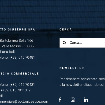
TTO GIUSEPPE SPA
CERCA
Cerca
 Bartolomeo Sella 166
per:
. Valle Mosso - 13835
ilana Italia
efono:
(+39) 015 70481
NEWSLETTER
FICIO COMMERCIALE
Per rimanere aggiornato iscriv
efono:
(+39) 015 70481
alla newsletter cliccando qui
:
(+39) 015 7011012
il:
merciale@bottogiuseppe.com