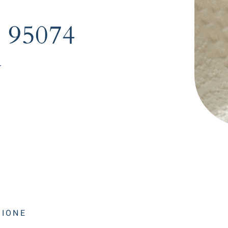
. 95074
V
ZIONE