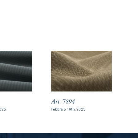
Art. 7894
Ar
2025
Febbraio 19th, 2025
Febb