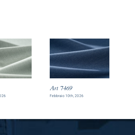
Art 7469
Ar
2026
Febbraio 10th, 2026
Febb