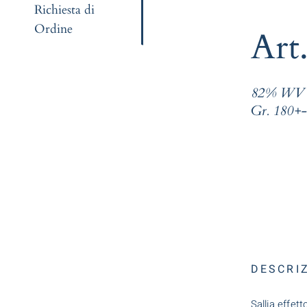
Richiesta di
Ordine
Art
82% WV 
Gr. 180+-
DESCRI
Sallia effett