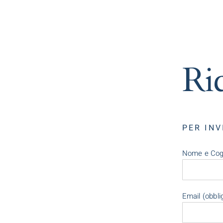
Ric
PER INV
Nome e Cogn
Email (obbli