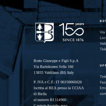
BO
Via
Loc
Vald
Tel
Botto Giuseppe
e Figli S.p.A
UF
Via Bartolomeo Sella 166
13835 Valdilana (BI) Italy
Tel
Fax
P. IVA e C.F.: IT 00350060026
Ema
Iscritta al REA presso la CCIAA
com
di Biella
al numero BI 114960
Capitale Sociale: euro