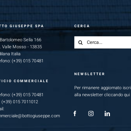
TTO GIUSEPPE SPA
CERCA
Cerca
 Bartolomeo Sella 166
per:
. Valle Mosso - 13835
ilana Italia
efono:
(+39) 015 70481
NEWSLETTER
FICIO COMMERCIALE
Per rimanere aggiornato iscriv
efono:
(+39) 015 70481
alla newsletter cliccando qui
:
(+39) 015 7011012
il:
merciale@bottogiuseppe.com