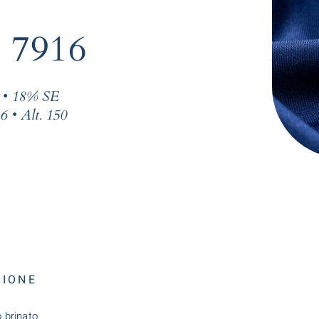
. 7916
• 18% SE
6 • Alt. 150
ZIONE
o brinato