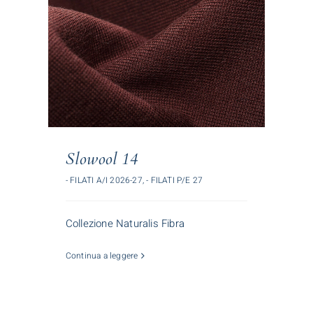
Slowool 14
- FILATI A/I 2026-27
,
- FILATI P/E 27
Collezione Naturalis Fibra
Continua a leggere