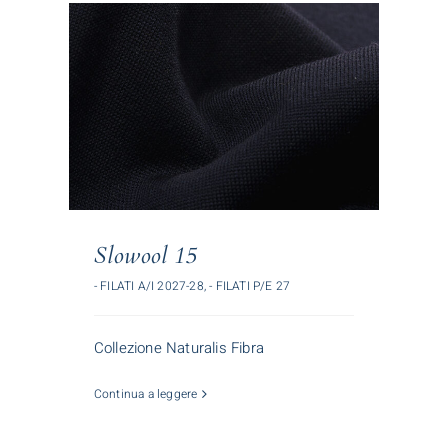
Slowool 15
- FILATI A/I 2027-28
,
- FILATI P/E 27
Collezione Naturalis Fibra
Continua a leggere