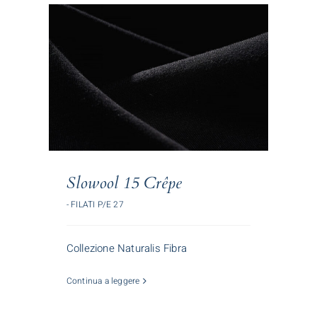
Slowool 15 Crêpe
- FILATI P/E 27
Collezione Naturalis Fibra
Continua a leggere